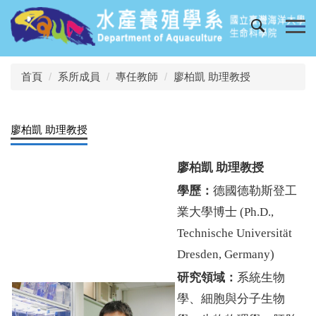
跳
到
主
要
內
首頁
系所成員
專任教師
廖柏凱 助理教授
容
區
廖柏凱 助理教授
廖柏凱 助理
教授
學歷：
德國德勒斯登工
業大學博士 (Ph.D.,
Technische Universität
Dresden, Germany)
研究領域：
系統生物
學、細胞與分子生物