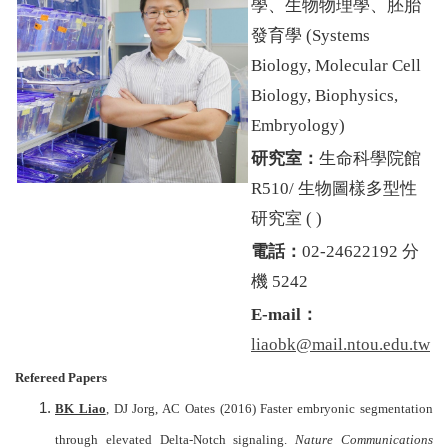
學、生物物理學、胚胎
發育學 (
Systems
Biology, Molecular Cell
Biology, Biophysics,
Embryology
)
研究室：
生命科學院館
R510/ 生物圖樣多型性
研究室 ( )
電話：
02-24622192 分
機 5242
E-mail：
liaobk@mail.ntou.edu.tw
Refereed Papers
BK Liao
, DJ Jorg, AC Oates (2016) Faster embryonic segmentation
through elevated Delta-Notch signaling.
Nature Communications