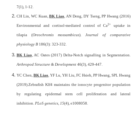
7(1), 1-12.
CH Lin, WC Kuan,
BK Liao
, AN Deng, DY Tseng, PP Hwang (2016)
2+
Environmental and cortisol-mediated control of Ca
uptake in
tilapia (
Oreochromis mossambicus
).
Journal of comparative
physiology B
186(3): 323-332.
BK Liao
, AC Oates (2017) Delta-Notch signalling in Segmentation.
Arthropod Structure & Development
46
(3), 429-447.
YC Chen,
BK Liao
, YF Lu, YH Liu, FC Hsieh, PP Hwang, SPL Hwang
(2019).Zebrafish Klf4 maintains the ionocyte progenitor population
by regulating epidermal stem cell proliferation and lateral
inhibition.
PLoS genetics
,
15
(4), e1008058.