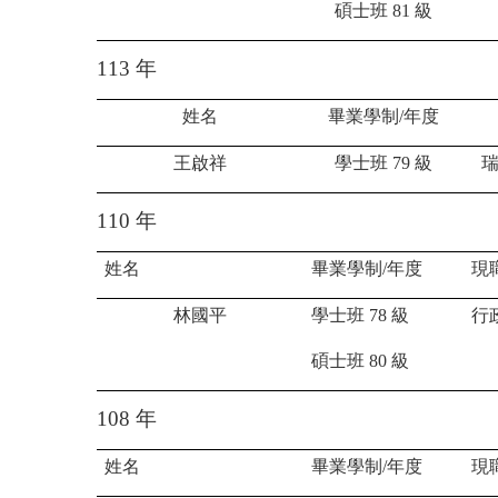
碩士班
81
級
113
年
姓名
畢業學制
/
年度
王啟祥
學士班
79
級
110
年
姓名
畢業學制
/
年度
現
林國平
學士班
78
級
行
碩士班
80
級
108
年
姓名
畢業學制
/
年度
現