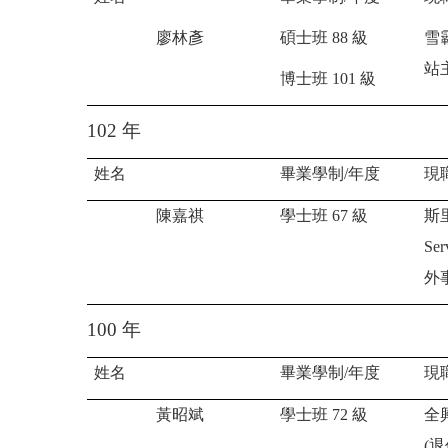
廖林彥
碩士班
88
級
雪
站
博士班
101
級
102
年
姓名
畢業學制
/
年度
現
陳嘉祺
學士班
67
級
斯
Ser
外
100
年
姓名
畢業學制
/
年度
現
黃昭斌
學士班
72
級
全
(
退