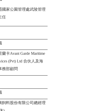
霸國家公園管理處武陵管理
主任
職
里蘭卡
Avant Garde Maritime
vices (Pvt) Ltd
合伙人及海
事務部顧問
職
興飼料股份有限公司
總經理
休
)