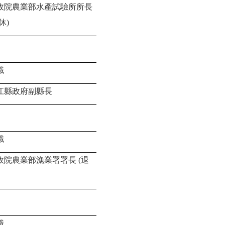
政院農業部水產試驗所所長
休
)
職
江縣政府副縣長
職
政院農業部漁業署署長
(
退
職