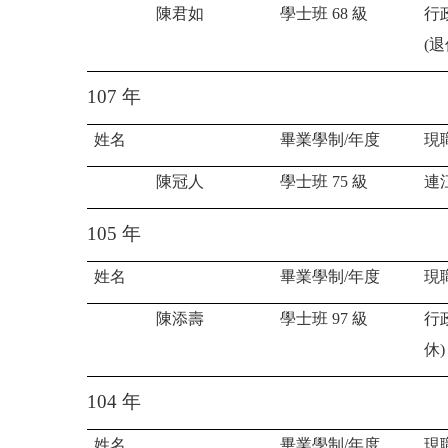
陳君如
學士班
68
級
行
(
退
107
年
姓名
畢業學制
/
年度
現
陳冠人
學士班
75
級
連
105
年
姓名
畢業學制
/
年度
現
陳添壽
學士班
97
級
行
休
)
104
年
姓名
畢業學制
/
年度
現