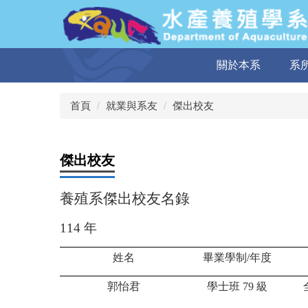
跳
到
主
要
關於本系
系
內
容
區
首頁
就業與系友
傑出校友
傑出校友
養殖系傑出校友名錄
114
年
姓名
畢業學制
/
年度
郭怡君
學士班
79
級