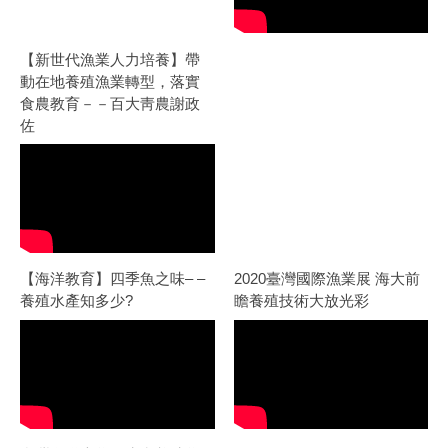
【新世代漁業人力培養】帶
動在地養殖漁業轉型，落實
食農教育－－百大靑農謝政
佐
前
【海洋教育】四季魚之味– –
2020臺灣國際漁業展 海大前
養殖水產知多少?
瞻養殖技術大放光彩