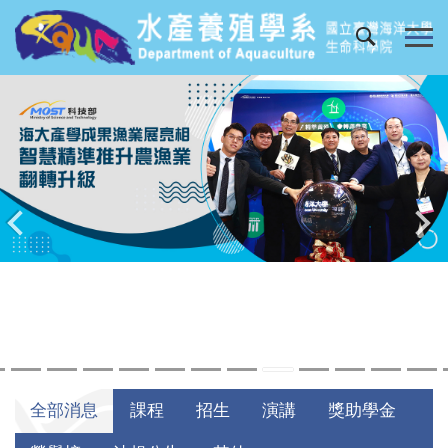
跳
到
主
要
內
容
區
全部消息
課程
招生
演講
獎助學金