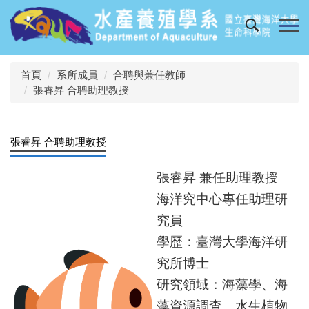
跳
到
主
要
內
首頁
系所成員
合聘與兼任教師
容
張睿昇 合聘助理教授
區
張睿昇 合聘助理教授
張睿昇 兼任助理教授
海洋究中心專任助理研
究員
學歷：臺灣大學海洋研
究所博士
研究領域：海藻學、海
藻資源調查、水生植物