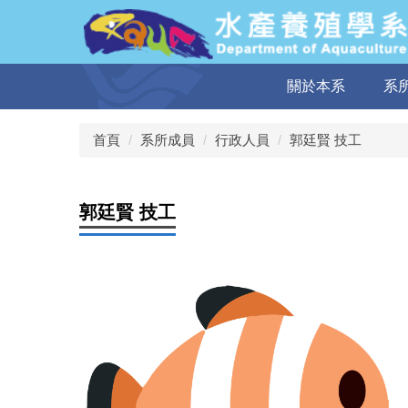
跳
到
主
要
關於本系
系
內
容
區
首頁
系所成員
行政人員
郭廷賢 技工
郭廷賢 技工