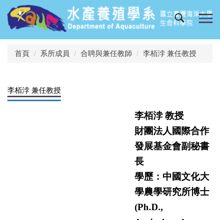
跳
到
主
要
內
首頁
系所成員
合聘與兼任教師
李栢浡 兼任教授
容
區
李栢浡 兼任教授
李栢浡 教授
財團法人國際合作
發展基金會副秘書
長
學歷：中國文化大
學農學研究所博士
(
Ph.D.,