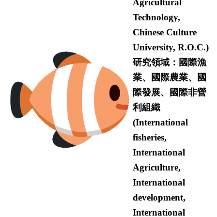
Agricultural
Technology,
Chinese Culture
University, R.O.C.
)
研究領域：國際漁
業、國際農業、國
際發展、國際非營
利組織
(
International
fisheries,
International
Agriculture,
International
development,
International