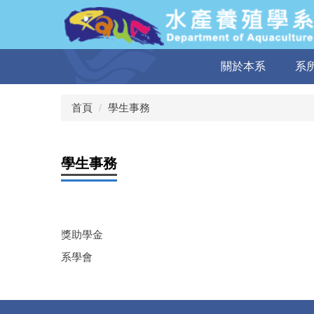
跳
到
主
要
關於本系
系
內
容
區
首頁
學生事務
學生事務
獎助學金
系學會