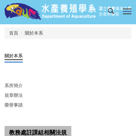
跳
到
主
要
內
首頁
關於本系
容
區
關於本系
系所簡介
規章辦法
榮譽事蹟
教務處註課組相關法規