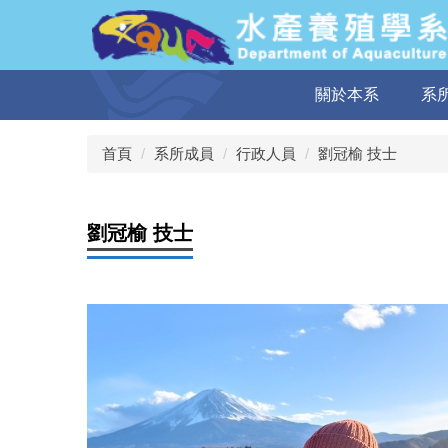
跳
到
主
要
關於本系
系
內
容
區
首頁
系所成員
行政人員
劉冠榆 技士
劉冠榆 技士